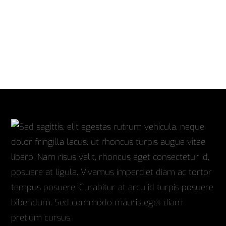
Photo Page
Vivamus imperdiet diam ac tortor
tempus posuere. Curabitur at arcu id
turpis posuere bibendum.